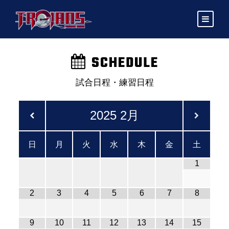
SCHEDULE
試合日程・練習日程
2025
2月
日
月
火
水
木
金
土
1
2
3
4
5
6
7
8
9
10
11
12
13
14
15