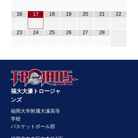
16
18
19
20
21
22
17
23
24
25
26
27
28
福大大濠トロージャ
ンズ
福岡大学附属大濠高等
学校
バスケットボール部